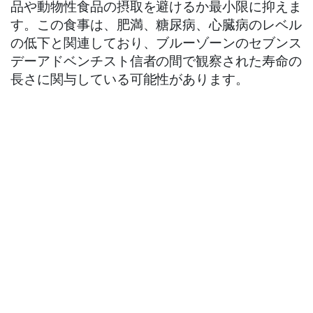
品や動物性食品の摂取を避けるか最小限に抑えま
す。この食事は、肥満、糖尿病、心臓病のレベル
の低下と関連しており、ブルーゾーンのセブンス
デーアドベンチスト信者の間で観察された寿命の
長さに関与している可能性があります。
セブンスデーアドベンチストは定期的な身体活動
も重視しており、ハイキング、サイクリング、水
泳、その他の日常生活に組み込んだ運動などの活
動に取り組んでいます。これは、慢性疾患のリス
クを軽減し、健康状態を改善することで、ブルー
ゾーンでの寿命を延ばすことに貢献します。